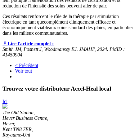
leur pratique :
l'amélioration des résultats de cicatrisation et la
réduction de l'intensité des soins peuvent aller de pair
.
Ces résultats renforcent le rôle de la thérapie par stimulation
électrique en tant que
complément cliniquement efficace et
économiquement viable
aux soins standard des plaies, en particulier
dans les milieux communautaires.
📄
Lire l'article complet :
Smith JM, Posnett J, Woodmansey EJ. JMAHP, 2024. PMID :
41450904
< Précédent
Voir tout
Trouvez votre distributeur Accel-Heal local
Ici
The Old Station,
Hever Business Centre,
Hever,
Kent TN8 7ER,
Royaume-Uni