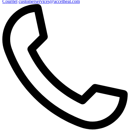
Courriel
customerservices@accelheal.com