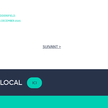
UDDERSFIELD.
G DECEMBER 2020.
SUIVANT >
 LOCAL
ICI