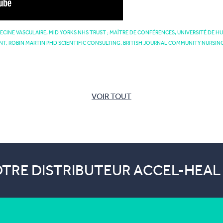
ECINE VASCULAIRE, MID YORKS NHS TRUST ; MAÎTRE DE CONFÉRENCES, UNIVERSITÉ DE H
NT, ROBIN MARTIN PHD SCIENTIFIC CONSULTING, BRITISH JOURNAL COMMUNITY NURSIN
VOIR TOUT
TRE DISTRIBUTEUR ACCEL-HEAL