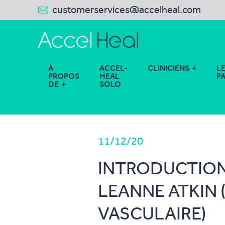
customerservices@accelheal.com
À
ACCEL-
CLINICIENS
L
PROPOS
HEAL
P
DE
SOLO
11/12/20
INTRODUCTION
LEANNE ATKIN 
VASCULAIRE)