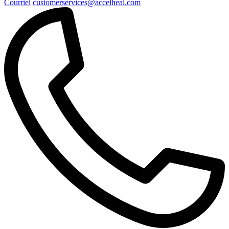
Courriel
customerservices@accelheal.com